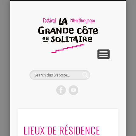
DEVENIR BÉNÉVOLES
RESERVER SA PLACE
NOUS SOUTENIR
COTÉ PRATIQUE
LE PROGRAMME
LE FESTIVAL
CONTACT
AUTRES
La
Grande
Côte en
Solitaire
LIEUX DE RÉSIDENCE